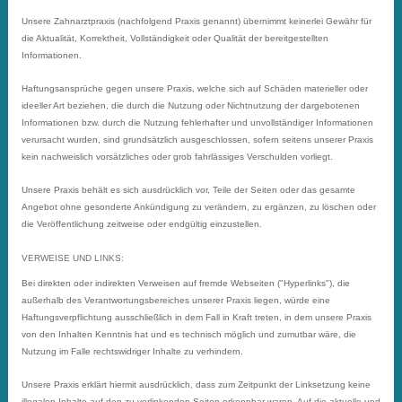
Unsere Zahnarztpraxis (nachfolgend Praxis genannt) übernimmt keinerlei Gewähr für
die Aktualität, Korrektheit, Vollständigkeit oder Qualität der bereitgestellten
Informationen.
Haftungsansprüche gegen unsere Praxis, welche sich auf Schäden materieller oder
ideeller Art beziehen, die durch die Nutzung oder Nichtnutzung der dargebotenen
Informationen bzw. durch die Nutzung fehlerhafter und unvollständiger Informationen
verursacht wurden, sind grundsätzlich ausgeschlossen, sofern seitens unserer Praxis
kein nachweislich vorsätzliches oder grob fahrlässiges Verschulden vorliegt.
Unsere Praxis behält es sich ausdrücklich vor, Teile der Seiten oder das gesamte
Angebot ohne gesonderte Ankündigung zu verändern, zu ergänzen, zu löschen oder
die Veröffentlichung zeitweise oder endgültig einzustellen.
VERWEISE UND LINKS:
Bei direkten oder indirekten Verweisen auf fremde Webseiten ("Hyperlinks"), die
außerhalb des Verantwortungsbereiches unserer Praxis liegen, würde eine
Haftungsverpflichtung ausschließlich in dem Fall in Kraft treten, in dem unsere Praxis
von den Inhalten Kenntnis hat und es technisch möglich und zumutbar wäre, die
Nutzung im Falle rechtswidriger Inhalte zu verhindern.
Unsere Praxis erklärt hiermit ausdrücklich, dass zum Zeitpunkt der Linksetzung keine
illegalen Inhalte auf den zu verlinkenden Seiten erkennbar waren. Auf die aktuelle und