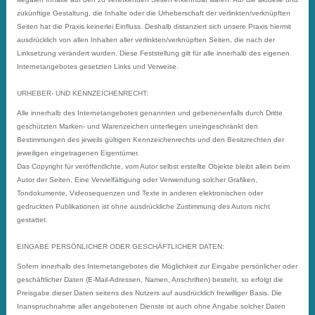
zukünftige Gestaltung, die Inhalte oder die Urheberschaft der verlinkten/verknüpften
Seiten hat die Praxis keinerlei Einfluss. Deshalb distanziert sich unsere Praxis hiermit
ausdrücklich von allen Inhalten aller verlinkten/verknüpften Seiten, die nach der
Linksetzung verändert wurden. Diese Feststellung gilt für alle innerhalb des eigenen
Internetangebotes gesetzten Links und Verweise.
URHEBER- UND KENNZEICHENRECHT:
Alle innerhalb des Internetangebotes genannten und gebenenenfalls durch Dritte
geschützten Marken- und Warenzeichen unterliegen uneingeschränkt den
Bestimmungen des jeweils gültigen Kennzeichenrechts und den Besitzrechten der
jeweiligen eingetragenen Eigentümer.
Das Copyright für veröffentlichte, vom Autor selbst erstellte Objekte bleibt allein beim
Autor der Seiten. Eine Vervielfältigung oder Verwendung solcher Grafiken,
Tondokumente, Videosequenzen und Texte in anderen elektronischen oder
gedruckten Publikationen ist ohne ausdrückliche Zustimmung des Autors nicht
gestattet.
EINGABE PERSÖNLICHER ODER GESCHÄFTLICHER DATEN:
Sofern innerhalb des Internetangebotes die Möglichkeit zur Eingabe persönlicher oder
geschäftlicher Daten (E-Mail-Adressen, Namen, Anschriften) besteht, so erfolgt die
Preisgabe dieser Daten seitens des Nutzers auf ausdrücklich freiwilliger Basis. Die
Inanspruchnahme aller angebotenen Dienste ist auch ohne Angabe solcher Daten